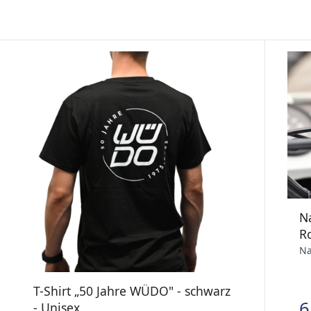
Na
R
Na
T-Shirt „50 Jahre WÜDO" - schwarz
6
- Unisex