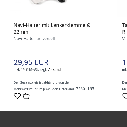
T
Navi-Halter mit Lenkerklemme Ø
R
22mm
Navi-Halter universell
Vo
1
29,95 EUR
ink
inkl. 19 % MwSt.
zzgl.
Versand
Der
Der Gesamtpreis ist abhängig von der
72601165
Meh
Mehrwertsteuer im jeweiligen Lieferland.