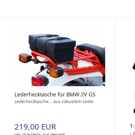
Lederhecktasche für BMW 2V GS
Lederhecktasche... aus robustem Leder
219,00 EUR
T
- 
inkl. 19 % MwSt.
zzgl.
Versand