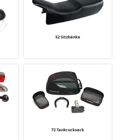
52 Sitzbänke
r
72 Tankrucksack