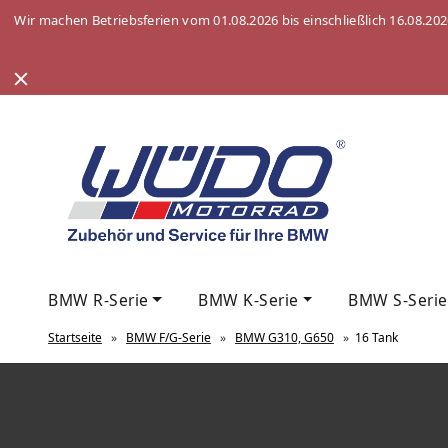
Wir machen Betriebsferien vom 01.08.2026 bis einschließlich 16.08.20
BMW R-Serie
BMW K-Serie
BMW S-Serie
Startseite
»
BMW F/G-Serie
»
BMW G310, G650
»
16 Tank