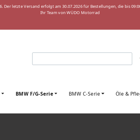
26. Der letzte Versand erfolgt am 30.07.2026 für Bestellungen, die bis
Ihr Team von WÜDO Motorrad
BMW F/G-Serie
BMW C-Serie
Öle & Pfl