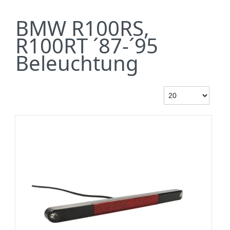
BMW R100RS,
R100RT ´87-´95
Beleuchtung