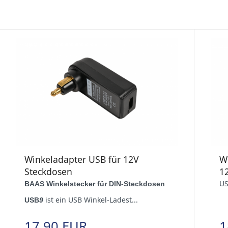
Winkeladapter USB für 12V
W
Steckdosen
1
US
BAAS Winkelstecker für DIN-Steckdosen
ist ein USB Winkel-Ladest...
USB
9
17,90 EUR
1