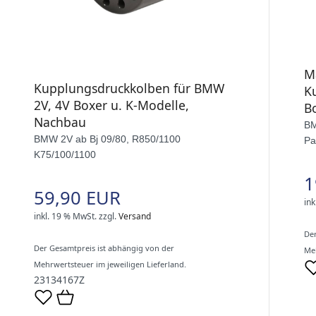
M
Kupplungsdruckkolben für BMW
K
2V, 4V Boxer u. K-Modelle,
B
Nachbau
BM
BMW 2V ab Bj 09/80, R850/1100
Pa
K75/100/1100
1
59,90 EUR
ink
inkl. 19 % MwSt.
zzgl.
Versand
Der
Der Gesamtpreis ist abhängig von der
Meh
Mehrwertsteuer im jeweiligen Lieferland.
23134167Z