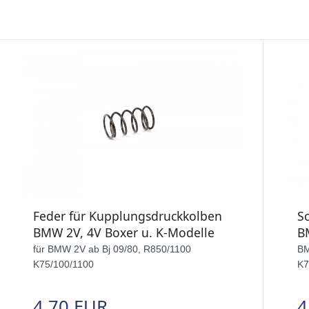
Feder für Kupplungsdruckkolben
S
BMW 2V, 4V Boxer u. K-Modelle
B
für BMW 2V ab Bj 09/80, R850/1100
BM
K75/100/1100
K7
4,70 EUR
4