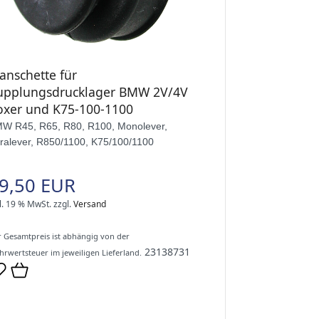
anschette für
upplungsdrucklager BMW 2V/4V
oxer und K75-100-1100
W R45, R65, R80, R100, Monolever,
ralever, R850/1100, K75/100/1100
9,50 EUR
l. 19 % MwSt.
zzgl.
Versand
 Gesamtpreis ist abhängig von der
23138731
rwertsteuer im jeweiligen Lieferland.