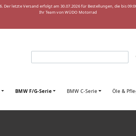
26. Der letzte Versand erfolgt am 30.07.2026 für Bestellungen, die bis
Ihr Team von WÜDO Motorrad
BMW F/G-Serie
BMW C-Serie
Öle & Pfl