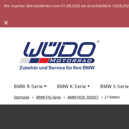
Wir machen Betriebsferien vom 01.08.2026 bis einschließlich 16.08.20
BMW R-Serie
BMW K-Serie
BMW S-Serie
Startseite
»
BMW F/G-Serie
»
BMW F650, F650ST
»
27 Ketten