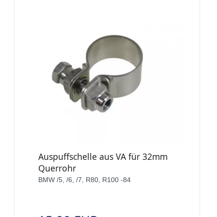
Auspuffschelle aus VA für 32mm
Querrohr
BMW /5, /6, /7, R80, R100 -84