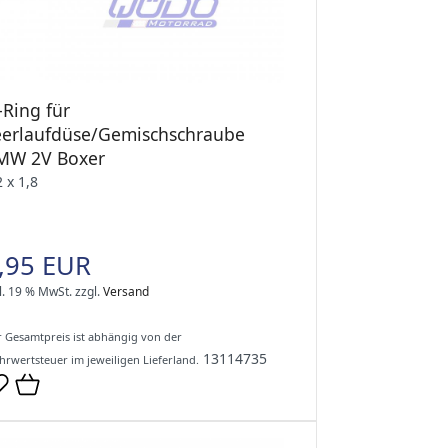
-Ring für
eerlaufdüse/Gemischschraube
MW 2V Boxer
2 x 1,8
,95 EUR
l. 19 % MwSt.
zzgl.
Versand
 Gesamtpreis ist abhängig von der
13114735
rwertsteuer im jeweiligen Lieferland.