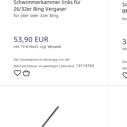
Schwimmerkammer links für
S
26/32er Bing Vergaser
B
für 26er oder 32er Bing
fü
53,90 EUR
3
inkl. 19 % MwSt.
zzgl.
Versand
ink
Der Gesamtpreis ist abhängig von der
Der
13114763
Mehrwertsteuer im jeweiligen Lieferland.
Meh