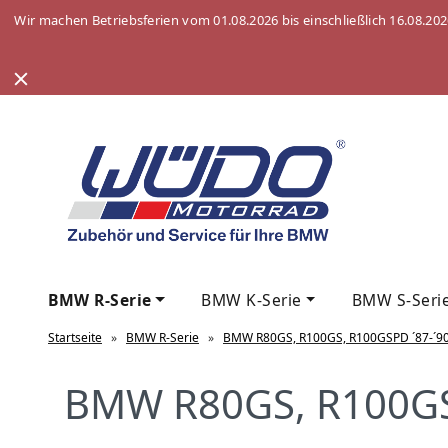
Wir machen Betriebsferien vom 01.08.2026 bis einschließlich 16.08.20
BMW R-Serie
BMW K-Serie
BMW S-Seri
Startseite
»
BMW R-Serie
»
BMW R80GS, R100GS, R100GSPD ´87-´9
BMW R80GS, R100GS,