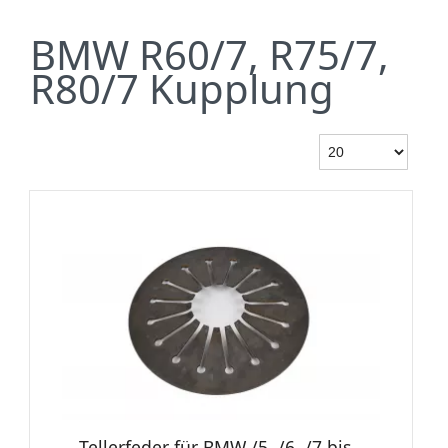
BMW R60/7, R75/7,
R80/7 Kupplung
Tellerfeder für BMW /5, /6, /7 bis