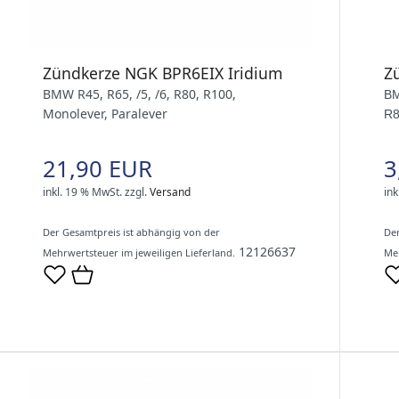
Zündkerze NGK BPR6EIX Iridium
Z
BMW R45, R65, /5, /6, R80, R100,
BM
Monolever, Paralever
R8
21,90 EUR
3
inkl. 19 % MwSt.
zzgl.
Versand
ink
Der Gesamtpreis ist abhängig von der
Der
12126637
Mehrwertsteuer im jeweiligen Lieferland.
Meh