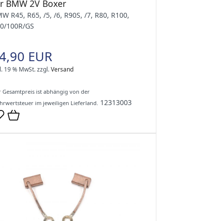
ür BMW 2V Boxer
W R45, R65, /5, /6, R90S, /7, R80, R100,
0/100R/GS
4,90 EUR
l. 19 % MwSt.
zzgl.
Versand
 Gesamtpreis ist abhängig von der
12313003
rwertsteuer im jeweiligen Lieferland.