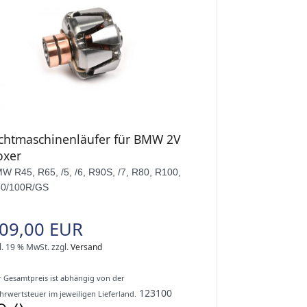
ichtmaschinenläufer für BMW 2V
oxer
W R45, R65, /5, /6, R90S, /7, R80, R100,
0/100R/GS
09,00 EUR
l. 19 % MwSt.
zzgl.
Versand
 Gesamtpreis ist abhängig von der
123100
rwertsteuer im jeweiligen Lieferland.