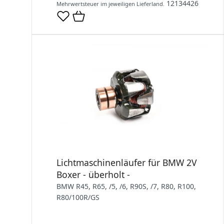
12134426
Mehrwertsteuer im jeweiligen Lieferland.
Lichtmaschinenläufer für BMW 2V
Boxer - überholt -
BMW R45, R65, /5, /6, R90S, /7, R80, R100,
R80/100R/GS