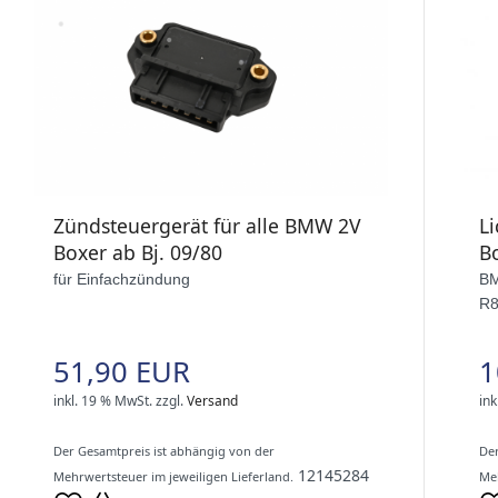
Zündsteuergerät für alle BMW 2V
L
Boxer ab Bj. 09/80
B
für Einfachzündung
BM
R8
51,90 EUR
1
inkl. 19 % MwSt.
zzgl.
Versand
ink
Der Gesamtpreis ist abhängig von der
Der
12145284
Mehrwertsteuer im jeweiligen Lieferland.
Meh