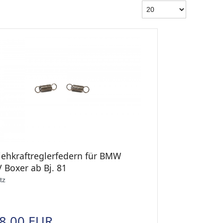
liehkraftreglerfedern für BMW
 Boxer ab Bj. 81
tz
8,00 EUR