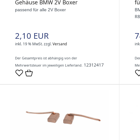
Gehäuse BMW 2V Boxer
f
BM
passend für alle 2V Boxer
R8
2,10 EUR
7
inkl. 19 % MwSt.
zzgl.
Versand
ink
Der Gesamtpreis ist abhängig von der
Der
12312417
Mehrwertsteuer im jeweiligen Lieferland.
Meh