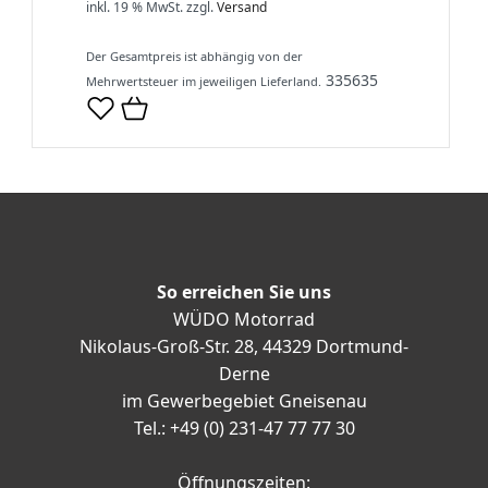
inkl. 19 % MwSt.
zzgl.
Versand
Der Gesamtpreis ist abhängig von der
335635
Mehrwertsteuer im jeweiligen Lieferland.
So erreichen Sie uns
WÜDO Motorrad
Nikolaus-Groß-Str. 28, 44329 Dortmund-
Derne
im Gewerbegebiet Gneisenau
Tel.: +49 (0) 231-47 77 77 30
Öffnungszeiten: