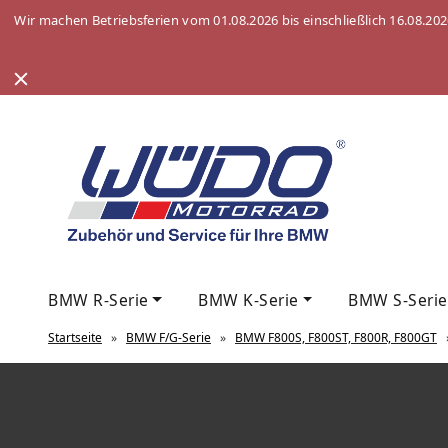
Wir machen Betriebsferien vom 01.08.2026 bis einschließlich 16.08.20
BMW R-Serie
BMW K-Serie
BMW S-Serie
Startseite
»
BMW F/G-Serie
»
BMW F800S, F800ST, F800R, F800GT