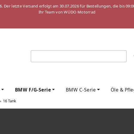
26. Der letzte Versand erfolgt am 30.07.2026 für Bestellungen, die bis
Ihr Team von WÜDO Motorrad
BMW F/G-Serie
BMW C-Serie
Öle & Pfl
»
16 Tank