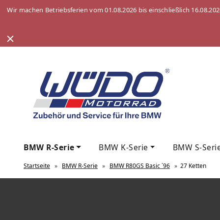
Wir machen Betriebsferien vom 01.08.2026 bis einschließlich 16.08.20
BMW R-Serie
BMW K-Serie
BMW S-Seri
Startseite
»
BMW R-Serie
»
BMW R80GS Basic ´96
»
27 Ketten