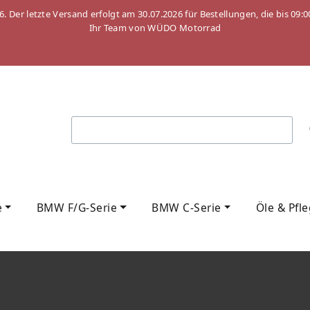
26. Der letzte Versand erfolgt am 30.07.2026 für Bestellungen, die bis
Ihr Team von WÜDO Motorrad
e
BMW F/G-Serie
BMW C-Serie
Öle & Pfl