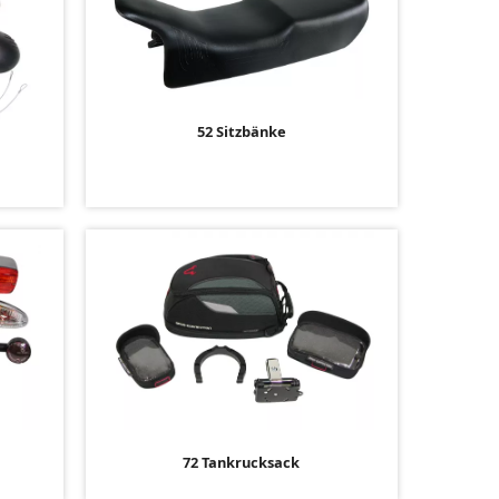
52 Sitzbänke
r
72 Tankrucksack