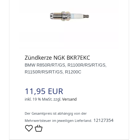
Zündkerze NGK BKR7EKC
BMW R850R/RT/GS, R1100R/RS/RT/GS,
R1150R/RS/RT/GS, R1200C
11,95 EUR
inkl. 19 % MwSt.
zzgl.
Versand
Der Gesamtpreis ist abhängig von der
12127354
Mehrwertsteuer im jeweiligen Lieferland.