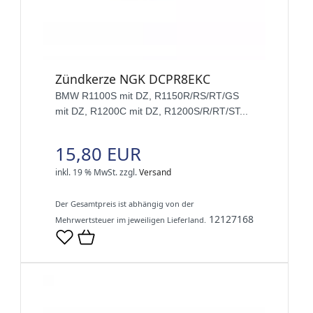
Zündkerze NGK DCPR8EKC
BMW R1100S mit DZ, R1150R/RS/RT/GS
mit DZ, R1200C mit DZ, R1200S/R/RT/ST...
15,80 EUR
inkl. 19 % MwSt.
zzgl.
Versand
Der Gesamtpreis ist abhängig von der
12127168
Mehrwertsteuer im jeweiligen Lieferland.