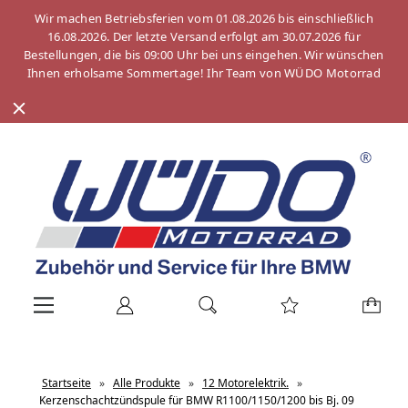
Wir machen Betriebsferien vom 01.08.2026 bis einschließlich
16.08.2026. Der letzte Versand erfolgt am 30.07.2026 für
Bestellungen, die bis 09:00 Uhr bei uns eingehen. Wir wünschen
Ihnen erholsame Sommertage! Ihr Team von WÜDO Motorrad
Startseite
»
Alle Produkte
»
12 Motorelektrik.
»
Kerzenschachtzündspule für BMW R1100/1150/1200 bis Bj. 09