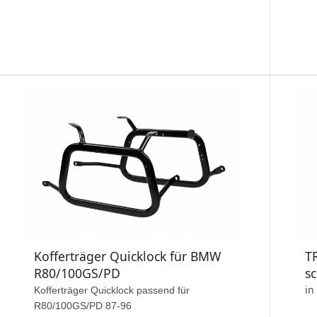
Kofferträger Quicklock für BMW
TR
R80/100GS/PD
s
in
Kofferträger Quicklock passend für
R80/100GS/PD 87-96