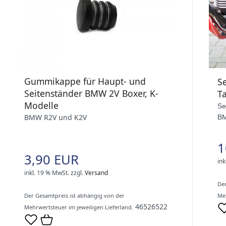
Gummikappe für Haupt- und
S
Seitenständer BMW 2V Boxer, K-
T
Modelle
Se
BMW R2V und K2V
BM
1
3,90 EUR
ink
inkl. 19 % MwSt.
zzgl.
Versand
Der
Meh
Der Gesamtpreis ist abhängig von der
46526522
Mehrwertsteuer im jeweiligen Lieferland.