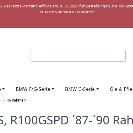
26. Der letzte Versand erfolgt am 30.07.2026 für Bestellungen, die bis
Ihr Team von WÜDO Motorrad
e
BMW F/G-Serie
BMW C-Serie
Öle & Pfl
0
»
46 Rahmen
, R100GSPD ´87-´90 R