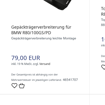
T
R
To
88
Gepäckträgerverbreiterung für
BMW R80/100GS/PD
1
Gepäckträgerverbreiterung leichte Montage
ink
79,00 EUR
Der
Meh
inkl. 19 % MwSt.
zzgl.
Versand
Der Gesamtpreis ist abhängig von der
46541707
Mehrwertsteuer im jeweiligen Lieferland.