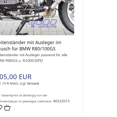
eitenständer mit Ausleger im
ausch für BMW R80/100GS
itenständer mit Ausleger passend für alle
W R80GS u. R100GS/PD
05,00 EUR
l. 19 % MwSt.
zzgl.
Versand
 Gesamtpreis ist abhängig von der
46532015
rwertsteuer im jeweiligen Lieferland.