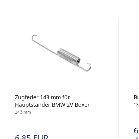
Zugfeder 143 mm für
B
Hauptständer BMW 2V Boxer
13
143 mm
6
6,85 EUR
ink