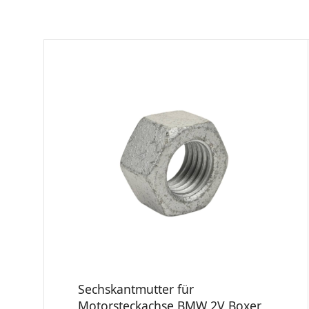
Sechskantmutter für
Motorsteckachse BMW 2V Boxer