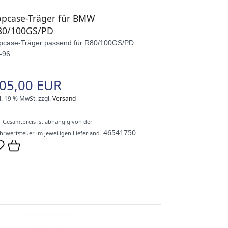
opcase-Träger für BMW
80/100GS/PD
pcase-Träger passend für R80/100GS/PD
-96
05,00 EUR
l. 19 % MwSt.
zzgl.
Versand
 Gesamtpreis ist abhängig von der
46541750
rwertsteuer im jeweiligen Lieferland.