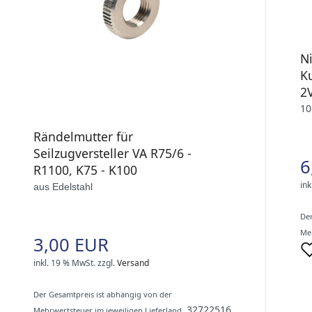
N
K
2
1
Rändelmutter für
Seilzugversteller VA R75/6 -
6
R1100, K75 - K100
ink
aus Edelstahl
Der
Meh
3,00 EUR
inkl. 19 % MwSt.
zzgl.
Versand
Der Gesamtpreis ist abhängig von der
32722516
Mehrwertsteuer im jeweiligen Lieferland.