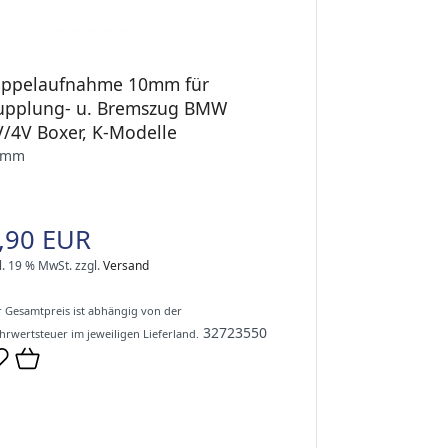
ippelaufnahme 10mm für
upplung- u. Bremszug BMW
V/4V Boxer, K-Modelle
0mm
,90 EUR
l. 19 % MwSt.
zzgl.
Versand
 Gesamtpreis ist abhängig von der
32723550
rwertsteuer im jeweiligen Lieferland.