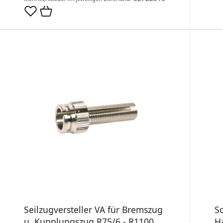
Seilzugversteller VA für Bremszug
S
u. Kupplungszug R75/6 - R1100,
H