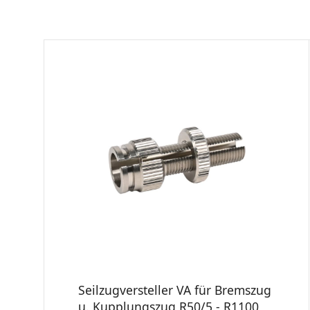
Seilzugversteller VA für Bremszug
u. Kupplungszug R50/5 - R1100,