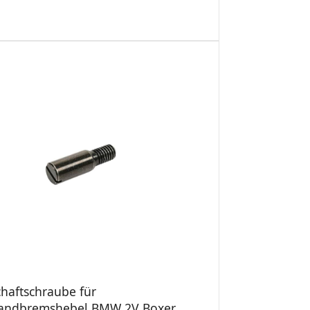
chaftschraube für
andbremshebel BMW 2V Boxer