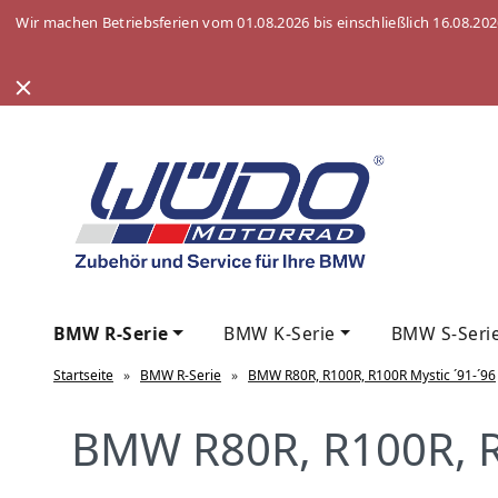
Wir machen Betriebsferien vom 01.08.2026 bis einschließlich 16.08.20
BMW R-Serie
BMW K-Serie
BMW S-Seri
Startseite
»
BMW R-Serie
»
BMW R80R, R100R, R100R Mystic ´91-´96
BMW R80R, R100R, R