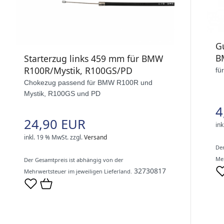
G
B
Starterzug links 459 mm für BMW
R100R/Mystik, R100GS/PD
fü
Chokezug passend für BMW R100R und
Mystik, R100GS und PD
4
24,90 EUR
ink
inkl. 19 % MwSt.
zzgl.
Versand
Der
Meh
Der Gesamtpreis ist abhängig von der
32730817
Mehrwertsteuer im jeweiligen Lieferland.