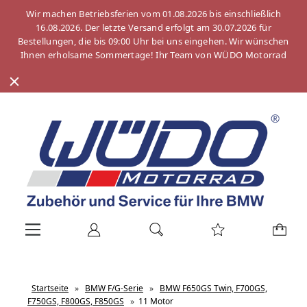
Wir machen Betriebsferien vom 01.08.2026 bis einschließlich
16.08.2026. Der letzte Versand erfolgt am 30.07.2026 für
Bestellungen, die bis 09:00 Uhr bei uns eingehen. Wir wünschen
Ihnen erholsame Sommertage! Ihr Team von WÜDO Motorrad
Startseite
»
BMW F/G-Serie
»
BMW F650GS Twin, F700GS,
F750GS, F800GS, F850GS
»
11 Motor