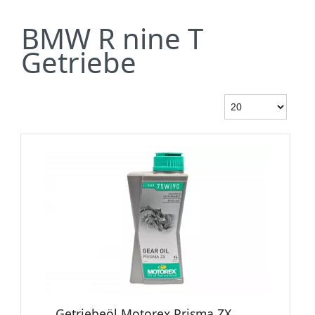
BMW R nine T
Getriebe
Getriebeöl Motorex Prisma ZX