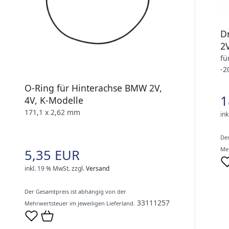
D
2
fü
-2
O-Ring für Hinterachse BMW 2V,
1
4V, K-Modelle
171,1 x 2,62 mm
ink
Der
Meh
5,35 EUR
inkl. 19 % MwSt.
zzgl.
Versand
Der Gesamtpreis ist abhängig von der
33111257
Mehrwertsteuer im jeweiligen Lieferland.