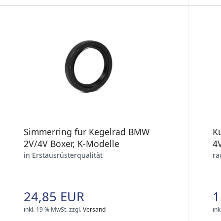
Simmerring für Kegelrad BMW
K
2V/4V Boxer, K-Modelle
4V
in Erstausrüsterqualität
ra
24,85 EUR
1
inkl. 19 % MwSt.
zzgl.
Versand
ink