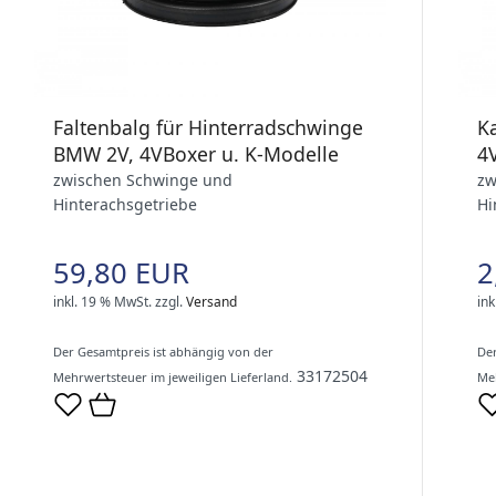
Faltenbalg für Hinterradschwinge
K
BMW 2V, 4VBoxer u. K-Modelle
4
zwischen Schwinge und
zw
Hinterachsgetriebe
Hi
59,80 EUR
2
inkl. 19 % MwSt.
zzgl.
Versand
ink
Der Gesamtpreis ist abhängig von der
Der
33172504
Mehrwertsteuer im jeweiligen Lieferland.
Meh