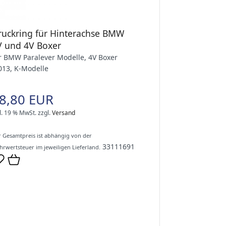
ruckring für Hinterachse BMW
V und 4V Boxer
r BMW Paralever Modelle, 4V Boxer
013, K-Modelle
8,80 EUR
l. 19 % MwSt.
zzgl.
Versand
 Gesamtpreis ist abhängig von der
33111691
rwertsteuer im jeweiligen Lieferland.