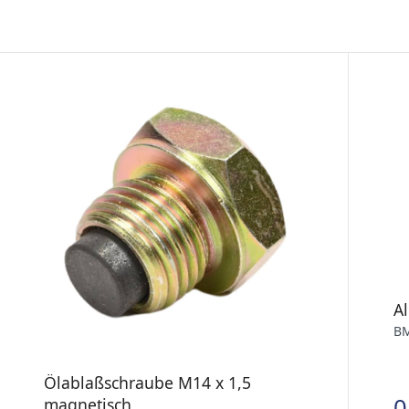
A
BM
Ölablaßschraube M14 x 1,5
0
magnetisch