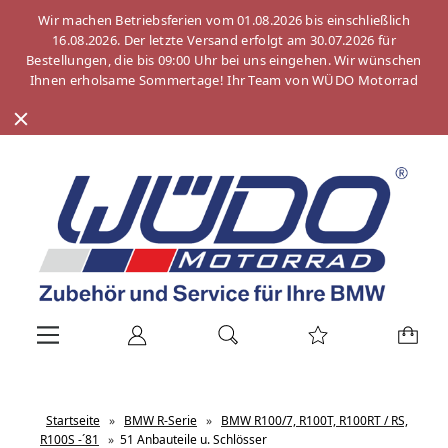
Wir machen Betriebsferien vom 01.08.2026 bis einschließlich
16.08.2026. Der letzte Versand erfolgt am 30.07.2026 für
Bestellungen, die bis 09:00 Uhr bei uns eingehen. Wir wünschen
Ihnen erholsame Sommertage! Ihr Team von WÜDO Motorrad
Startseite
»
BMW R-Serie
»
BMW R100/7, R100T, R100RT / RS,
R100S -´81
»
51 Anbauteile u. Schlösser