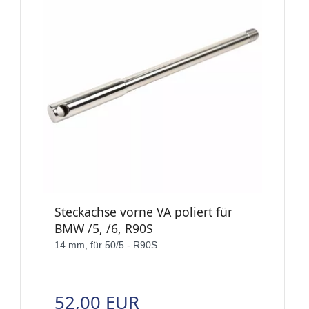
Steckachse vorne VA poliert für
BMW /5, /6, R90S
14 mm, für 50/5 - R90S
52,00 EUR