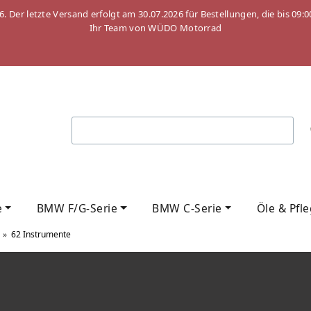
26. Der letzte Versand erfolgt am 30.07.2026 für Bestellungen, die bis
Ihr Team von WÜDO Motorrad
e
BMW F/G-Serie
BMW C-Serie
Öle & Pfl
»
62 Instrumente