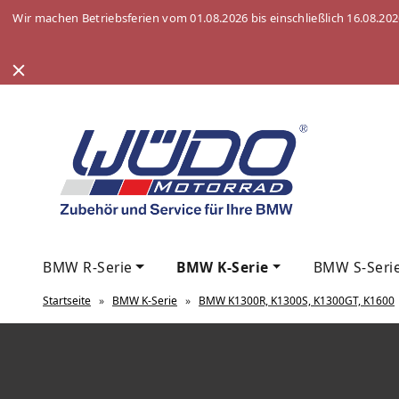
Wir machen Betriebsferien vom 01.08.2026 bis einschließlich 16.08.20
BMW R-Serie
BMW K-Serie
BMW S-Seri
Startseite
»
BMW K-Serie
»
BMW K1300R, K1300S, K1300GT, K1600