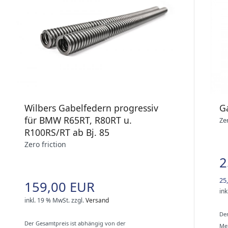
Wilbers Gabelfedern progressiv
Ga
für BMW R65RT, R80RT u.
Zer
R100RS/RT ab Bj. 85
Zero friction
2
25
159,00 EUR
ink
inkl. 19 % MwSt.
zzgl.
Versand
Der
Der Gesamtpreis ist abhängig von der
Meh