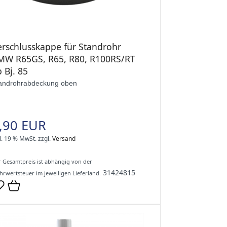
erschlusskappe für Standrohr
MW R65GS, R65, R80, R100RS/RT
 Bj. 85
androhrabdeckung oben
,90 EUR
l. 19 % MwSt.
zzgl.
Versand
 Gesamtpreis ist abhängig von der
31424815
rwertsteuer im jeweiligen Lieferland.