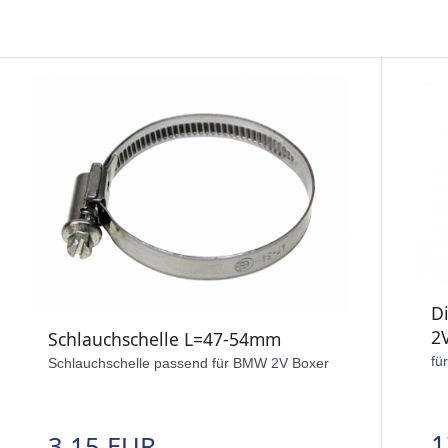
D
2
Schlauchschelle L=47-54mm
fü
Schlauchschelle passend für BMW 2V Boxer
1
3,15 EUR