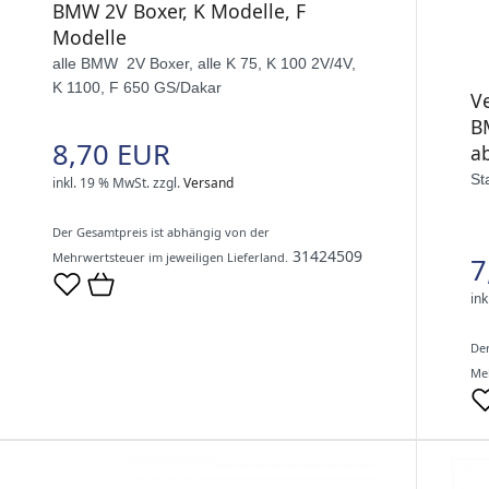
BMW 2V Boxer, K Modelle, F
Modelle
alle BMW 2V Boxer, alle K 75, K 100 2V/4V,
K 1100, F 650 GS/Dakar
V
B
8,70 EUR
ab
St
inkl. 19 % MwSt.
zzgl.
Versand
Der Gesamtpreis ist abhängig von der
31424509
Mehrwertsteuer im jeweiligen Lieferland.
7
ink
Der
Meh