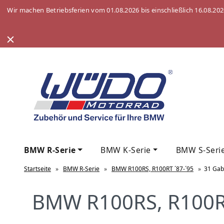
Wir machen Betriebsferien vom 01.08.2026 bis einschließlich 16.08.20
BMW R-Serie
BMW K-Serie
BMW S-Seri
Startseite
»
BMW R-Serie
»
BMW R100RS, R100RT ´87-´95
»
31 Gab
BMW R100RS, R100RT