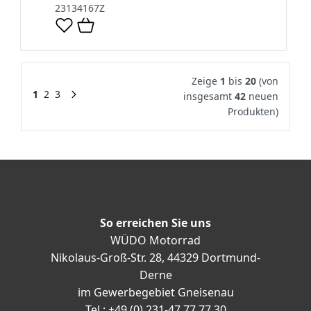
23134167Z
Zeige
1
bis
20
(von
1
2
3
insgesamt
42
neuen
Produkten)
So erreichen Sie uns
WÜDO Motorrad
Nikolaus-Groß-Str. 28, 44329 Dortmund-
Derne
im Gewerbegebiet Gneisenau
Tel.: +49 (0) 231-47 77 77 30