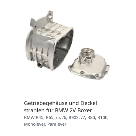
Getriebegehäuse und Deckel
strahlen für BMW 2V Boxer
BMW R45, R65, /5, /6, R90S, /7, R80, R100,
Monolever, Paralever