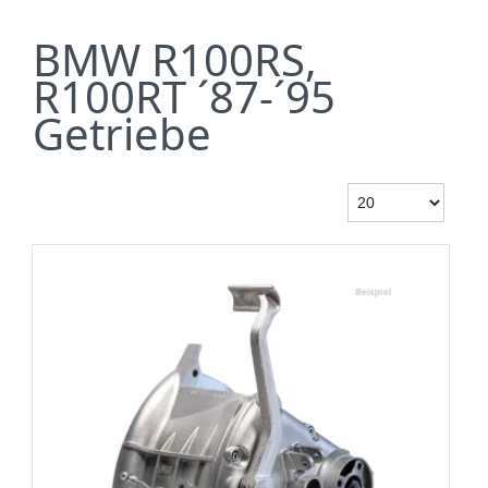
BMW R100RS,
R100RT ´87-´95
Getriebe