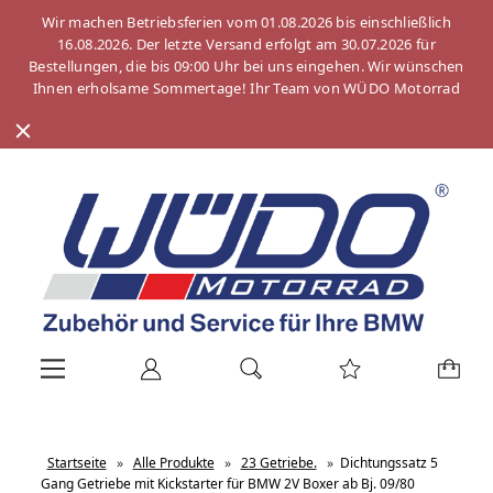
Wir machen Betriebsferien vom 01.08.2026 bis einschließlich
16.08.2026. Der letzte Versand erfolgt am 30.07.2026 für
Bestellungen, die bis 09:00 Uhr bei uns eingehen. Wir wünschen
Ihnen erholsame Sommertage! Ihr Team von WÜDO Motorrad
Startseite
»
Alle Produkte
»
23 Getriebe.
»
Dichtungssatz 5
Gang Getriebe mit Kickstarter für BMW 2V Boxer ab Bj. 09/80