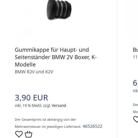
B
Gummikappe für Haupt- und
Seitenständer BMW 2V Boxer, K-
11
Modelle
BMW R2V und K2V
6
ink
3,90 EUR
Der
inkl. 19 % MwSt.
zzgl.
Versand
Meh
Der Gesamtpreis ist abhängig von der
46526522
Mehrwertsteuer im jeweiligen Lieferland.