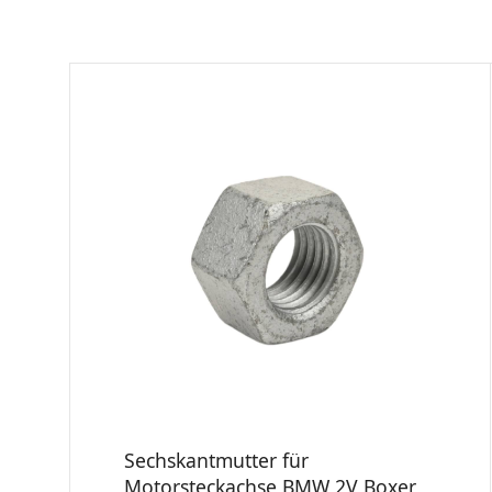
Sechskantmutter für
Motorsteckachse BMW 2V Boxer