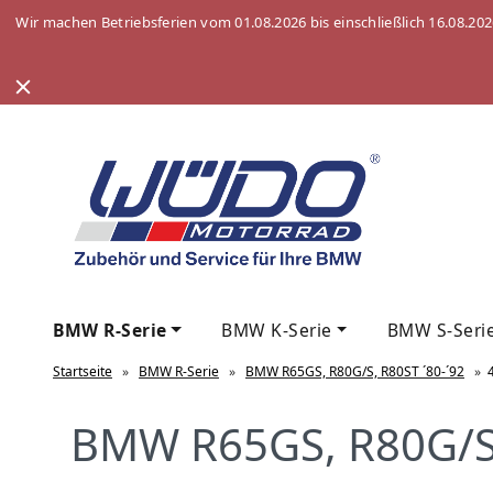
Wir machen Betriebsferien vom 01.08.2026 bis einschließlich 16.08.20
BMW R-Serie
BMW K-Serie
BMW S-Seri
Startseite
»
BMW R-Serie
»
BMW R65GS, R80G/S, R80ST ´80-´92
»
BMW R65GS, R80G/S,