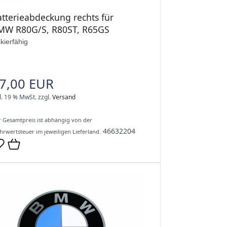
atterieabdeckung rechts für
MW R80G/S, R80ST, R65GS
ckierfähig
7,00 EUR
l. 19 % MwSt.
zzgl.
Versand
 Gesamtpreis ist abhängig von der
46632204
rwertsteuer im jeweiligen Lieferland.