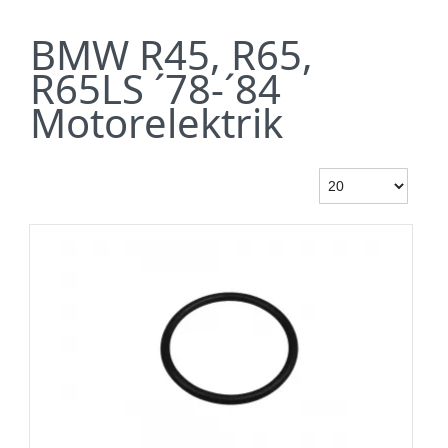
BMW R45, R65,
R65LS ´78-´84
Motorelektrik