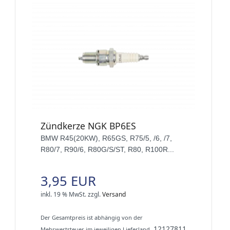
Zündkerze NGK BP6ES
BMW R45(20KW), R65GS, R75/5, /6, /7,
R80/7, R90/6, R80G/S/ST, R80, R100R...
3,95 EUR
inkl. 19 % MwSt.
zzgl.
Versand
Der Gesamtpreis ist abhängig von der
12127811
Mehrwertsteuer im jeweiligen Lieferland.