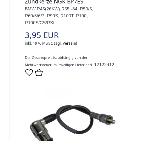
Zündkerze NGK BP7ES
BMW R45(26KW),R65 -84, R50/5,
R60/5/6/7, R90S, R100T, R100,
R100S/CS/RS/...
3,95 EUR
inkl. 19 % MwSt.
zzgl.
Versand
Der Gesamtpreis ist abhängig von der
12122412
Mehrwertsteuer im jeweiligen Lieferland.