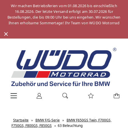
Wir machen Betriebsferien vom 01.08.2026 bis einschließlich
16.08.2026. Der letzte Versand erfolgt am 30.07.2026 für
Bestellungen, die bis 09:00 Uhr bei uns eingehen. Wir wünschen
Ihnen erholsame Sommertage! Ihr Team von WÜDO Motorrad
Startseite
»
BMW F/G-Serie
»
BMW F650GS Twin, F700GS,
F750GS, F800GS, F850GS
»
63 Beleuchtung