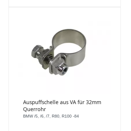
Auspuffschelle aus VA für 32mm
Querrohr
BMW /5, /6, /7, R80, R100 -84