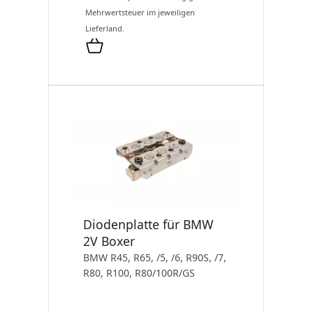
Mehrwertsteuer im jeweiligen
Lieferland.
Diodenplatte für BMW
2V Boxer
BMW R45, R65, /5, /6, R90S, /7,
R80, R100, R80/100R/GS