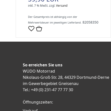
inkl. 7 % MwSt.
zzgl.
Versand
Der Gesamtpreis ist abhängig von der
82058350
Mehrwertsteuer im jeweiligen Lieferland.
So erreichen Sie uns
WÜDO Motorrad
Nikolaus-Groß-Str. 28, 44329 Dortmund-Derne
im Gewerbegebiet Gneisenau
Tel.: +49 (0) 231-47 77 77 30
Öffnungszeiten:
Verkauf