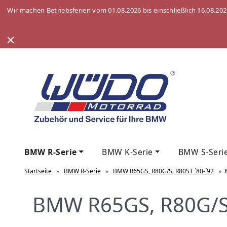
Wir machen Betriebsferien vom 01.08.2026 bis einschließlich 16.08.20
BMW R-Serie
BMW K-Serie
BMW S-Seri
Startseite
»
BMW R-Serie
»
BMW R65GS, R80G/S, R80ST ´80-´92
»
BMW R65GS, R80G/S, 