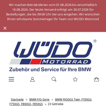
Wir machen Betriebsferien vom 01.08.2026 bis einschließlich
16.08.2026. Der letzte Versand erfolgt am 30.07.2026 für
Bestellungen, die bis 09:00 Uhr bei uns eingehen. Wir wünschen
Ihnen erholsame Sommertage! Ihr Team von WÜDO Motorrad
Startseite
»
BMW F/G-Serie
»
BMW F650GS Twin, F700GS,
F750GS, F800GS, F850GS
»
23 Getriebe