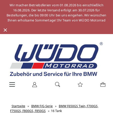
Wir machen Betriebsferien vom 01.08.2026 bis einschließlich
16.08.2026. Der letzte Versand erfolgt am 30.07.2026 für
Bestellungen, die bis 09:00 Uhr bei uns eingehen. Wir wünschen
Ihnen erholsame Sommertage! Ihr Team von WÜDO Motorrad
Startseite
»
BMW F/G-Serie
»
BMW F650GS Twin, F700GS,
F750GS, F800GS, F850GS
»
16 Tank