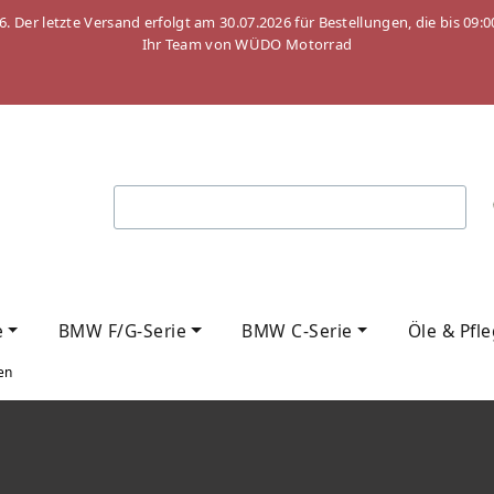
26. Der letzte Versand erfolgt am 30.07.2026 für Bestellungen, die bis
Ihr Team von WÜDO Motorrad
e
BMW F/G-Serie
BMW C-Serie
Öle & Pfl
en