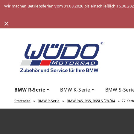
Wir machen Betriebsferien vom 01.08.2026 bis einschließlich 16.08.20
BMW R-Serie
BMW K-Serie
BMW S-Seri
Startseite
»
BMW R-Serie
»
BMW R45, R65, R65LS ´78-´84
»
27 Kett