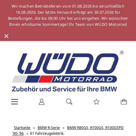
Wir machen Betriebsferien vom 01.08.2026 bis einschließlich
16.08.2026. Der letzte Versand erfolgt am 30.07.2026 für
Bestellungen, die bis 09:00 Uhr bei uns eingehen. Wir wünschen
Ihnen erholsame Sommertage! Ihr Team von WÜDO Motorrad
Startseite
»
BMW R-Serie
»
BMW R80GS, R100GS, R100GSPD
´90-´96
»
61 Fahrzeugelektrik