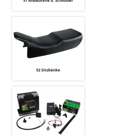
51 Anbauteile u. Schlösser
52 Sitzbänke