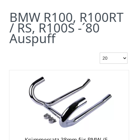
BMW R100, R100RT
/ RS, R100S -´80
Auspuff
Krümmersatz 38mm für BMW /5,