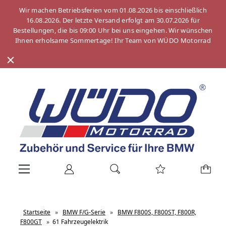
Wir machen Betriebsferien vom 01.08.2026 bis einschließlich
16.08.2026. Der letzte Versand erfolgt am 30.07.2026 für
Bestellungen, die bis 09:00 Uhr bei uns eingehen. Wir wünschen
Ihnen erholsame Sommertage! Ihr Team von WÜDO Motorrad
Startseite
»
BMW F/G-Serie
»
BMW F800S, F800ST, F800R,
F800GT
»
61 Fahrzeugelektrik