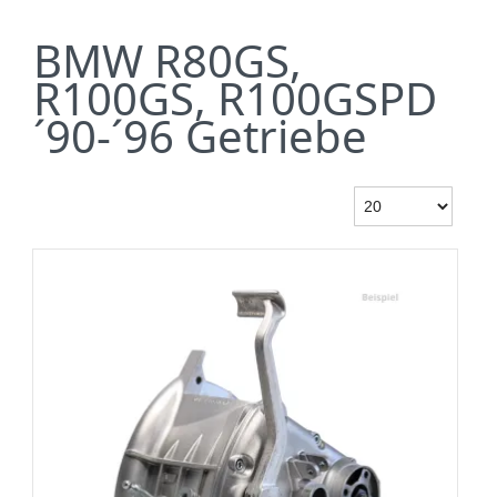
BMW R80GS,
R100GS, R100GSPD
´90-´96 Getriebe