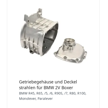
Getriebegehäuse und Deckel
strahlen für BMW 2V Boxer
BMW R45, R65, /5, /6, R90S, /7, R80, R100,
Monolever, Paralever