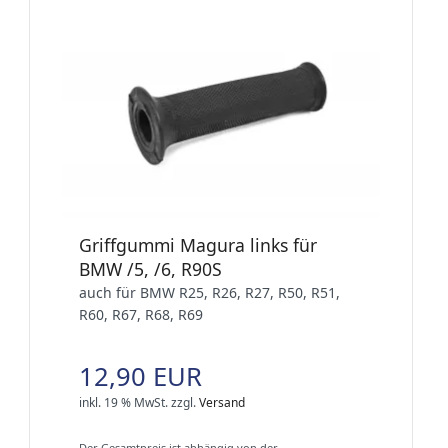
Griffgummi Magura links für
BMW /5, /6, R90S
auch für BMW R25, R26, R27, R50, R51,
R60, R67, R68, R69
12,90 EUR
inkl. 19 % MwSt.
zzgl.
Versand
Der Gesamtpreis ist abhängig von der