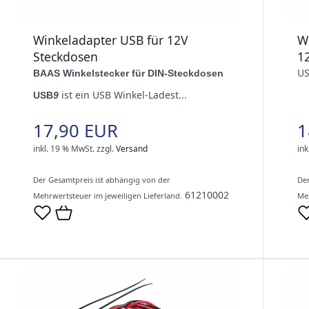
Winkeladapter USB für 12V
W
Steckdosen
1
US
BAAS Winkelstecker für DIN-Steckdosen
ist ein USB Winkel-Ladest...
USB
9
17,90 EUR
1
inkl. 19 % MwSt.
zzgl.
Versand
ink
Der Gesamtpreis ist abhängig von der
Der
61210002
Mehrwertsteuer im jeweiligen Lieferland.
Meh