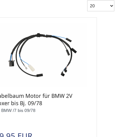
abelbaum Motor für BMW 2V
xer bis Bj. 09/78
r BMW /7 bis 09/78
9,95 EUR