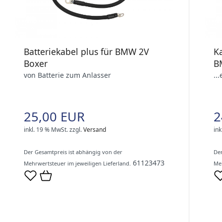
Batteriekabel plus für BMW 2V
Ka
Boxer
B
von Batterie zum Anlasser
..
25,00 EUR
2
inkl. 19 % MwSt.
zzgl.
Versand
ink
Der Gesamtpreis ist abhängig von der
Der
61123473
Mehrwertsteuer im jeweiligen Lieferland.
Meh