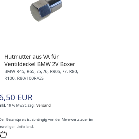
Hutmutter aus VA für
Ventildeckel BMW 2V Boxer
BMW R45, R65, /5, /6, R90S, /7, R80,
R100, R80/100R/GS
6,50 EUR
inkl. 19 % MwSt.
zzgl.
Versand
Der Gesamtpreis ist abhängig von der Mehrwertsteuer im
jeweiligen Lieferland.