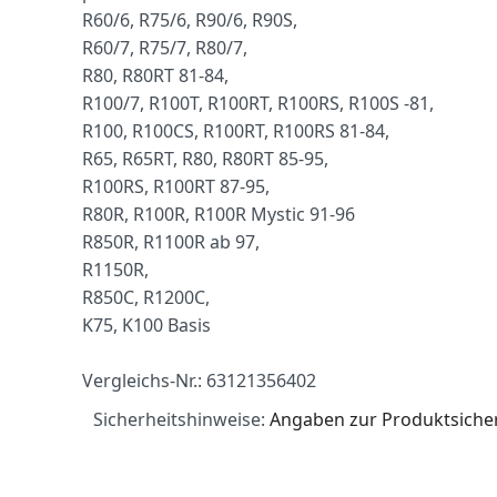
R60/6, R75/6, R90/6, R90S,
R60/7, R75/7, R80/7,
R80, R80RT 81-84,
R100/7, R100T, R100RT, R100RS, R100S -81,
R100, R100CS, R100RT, R100RS 81-84,
R65, R65RT, R80, R80RT 85-95,
R100RS, R100RT 87-95,
R80R, R100R, R100R Mystic 91-96
R850R, R1100R ab 97,
R1150R,
R850C, R1200C,
K75, K100 Basis
Vergleichs-Nr.: 63121356402
Sicherheitshinweise:
Angaben zur Produktsicher