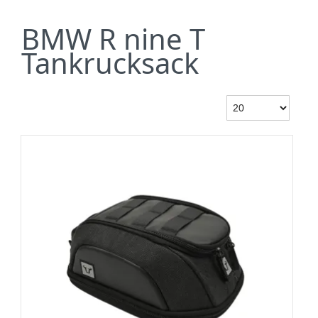
BMW R nine T
Tankrucksack