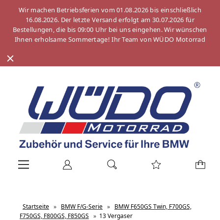
Wir machen Betriebsferien vom 01.08.2026 bis einschließlich
16.08.2026. Der letzte Versand erfolgt am 30.07.2026 für
Bestellungen, die bis 09:00 Uhr bei uns eingehen. Wir wünschen
Ihnen erholsame Sommertage! Ihr Team von WÜDO Motorrad
Startseite
»
BMW F/G-Serie
»
BMW F650GS Twin, F700GS,
F750GS, F800GS, F850GS
»
13 Vergaser