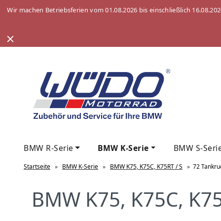
Wir machen Betriebsferien vom 01.08.2026 bis einschließlich 16.08.20
BMW R-Serie
BMW K-Serie
BMW S-Seri
Startseite
»
BMW K-Serie
»
BMW K75, K75C, K75RT / S
»
72 Tankru
BMW K75, K75C, K75