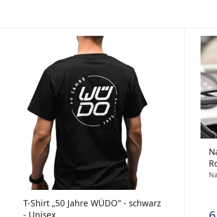
Na
R
Na
T-Shirt „50 Jahre WÜDO" - schwarz
6
- Unisex